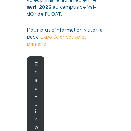
volet primaire, aura lieu en
14
avril 2026
au campus de Val-
dOr de l’UQAT.
Pour plus d’information visiter la
page
Expo Sciences volet
primaire
E
n
s
a
v
o
i
r
p